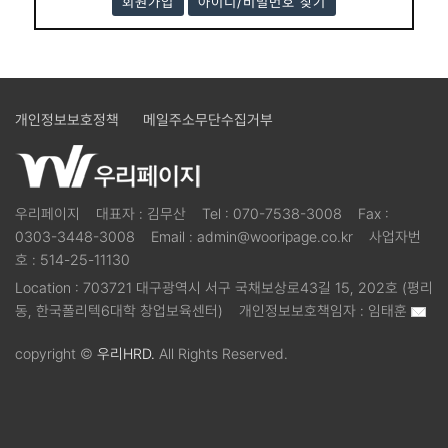
회원가입
아이디/비밀번호 찾기
개인정보보호정책
메일주소무단수집거부
우리페이지
대표자 :
김무산
Tel :
070-7538-3008
Fax :
0303-3448-3008
Email :
admin@wooripage.co.kr
사업자번
호 :
514-25-11130
Location :
703721 대구광역시 서구 국채보상로43길 15, 202호 (평리
동, 한국폴리텍6대학 창업보육센터)
개인정보보호책임자 :
임태훈
copyright ©
우리HRD.
All Rights Reserved.